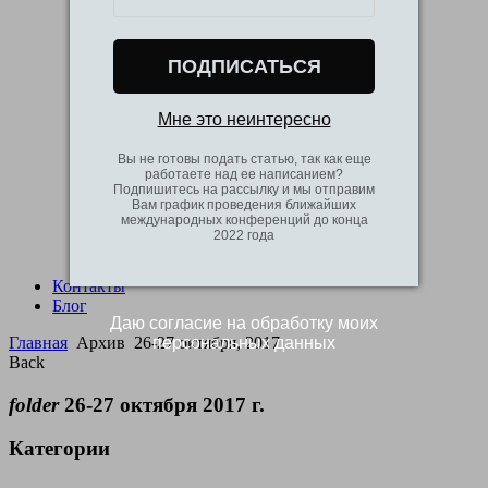
26-27 мая 2016
26-27 апреля 2016
26-27 марта 2016
ПОДПИСАТЬСЯ
23-24 февраля, 2016
26-27 января, 2016
22-23 декабря, 2015
Мне это неинтересно
24-25 ноября, 2015
26-27 октября, 2015
Вы не готовы подать статью, так как еще
21-22 сентября,
работаете над ее написанием?
2015
Подпишитесь на рассылку и мы отправим
Вам график проведения ближайших
21-22 августа, 2015
международных конференций до конца
25-26 июля, 2015
2022 года
4-5 июля, 2015
13-14 июня, 2015
Контакты
Блог
Даю согласие на обработку моих
персональных данных
Главная
Архив
26-27 октября, 2017
Back
folder
26-27 октября 2017 г.
Категории